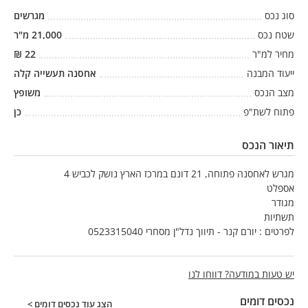
סוג נכס
מגרשים
שטח נכס
21,000
מ"ר
מחיר למ"ר
22
₪
ייעוד המבנה
אחסנה תעשייה קלה
מצב הנכס
משופץ
פתוח לשת"פ
כן
תיאור הנכס
מגרש לאחסנה פתוחה, 21 דונם במרכז הארץ נושק לכביש 4
אספלט
מגודר
תשתיות
לפרטים : יורם קנר - תיווך נדל"ן מסחרי 0523315040
יש טעות במודעה? דווחו לנו
נכסים דומים
הצג עוד נכסים דומים >