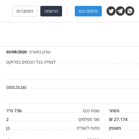
פרסום נכס
הרשמה
התחברות
עודכן בתאריך:
03/08/2026
לצפייה בכל הנכסים בפרויקט
הצג על המפה
מסחר
שטח נכס
736
מ"ר
27,174
₪
מס' מפלסים
2
משופץ
פתוח לשת"פ
כן