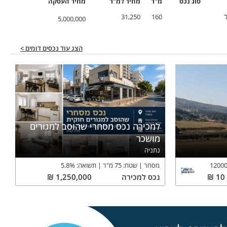
סוג נכס
מ"ר
מחיר
למ"ר
מחיר
העסקה
31,250
160
5,000,000
הצג עוד נכסים דומים >
למכירה נכס מסחרי שהוסב למגורים
מושכר
נתניה
12000
מסחר
שטח:
75
מ"ר
תשואה:
%
5.8
10
₪
נכס
למכירה
1,250,000
₪