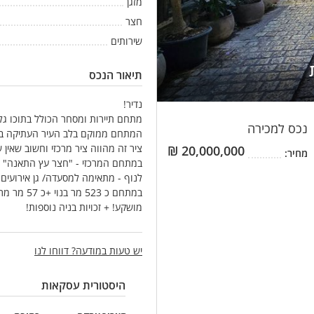
מזגן
חצר
שירותים
תיאור הנכס
נדיר!
מתחם תיירות ומסחר הכולל בתוכו גלר
נכס
למכירה
המתחם ממוקם בלב העיר העתיקה בציר
ציר זה מהווה ציר מרכזי וחשוב שאין 
₪
20,000,000
מחיר:
במתחם המרכזי - "חצר עץ התאנה" מ
לנוף - מתאימה למסעדה/ גן אירועים
מושקע! + זכויות בניה נוספות!
יש טעות במודעה? דווחו לנו
היסטורית עסקאות