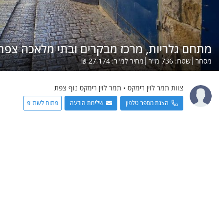
מתחם גלריות, מרכז מבקרים ובתי מלאכה צפת
מסחר
שטח:
736
מ"ר
מחיר למ"ר:
27,174
₪
צוות תמר לוין
רימקס
•
תמר לוין רימקס נוף צפת
הצגת מספר טלפון
שליחת הודעה
פתוח לשת"פ