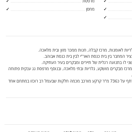
✓
מרפסת
✓
✓
מחסן
✓
✓
יות לאומנות, מרכז קבלה, חנות ממכר מזון ובית מלאכה.
 המחבר בין בית כנסת האר"י לבין בית כנסת אבוהב.
שני לו בתנועה רגלית של תיירים ומבקרים בעיר העתיקה.
רכז מבקרים מושקע, גלריות ובתי מלאכה, ובנוסף מרפסת גג ענקית פתוחה
.
במתחם כ 523 מר בנוי +כ 57 מר מרתף על כ736 מ"ר קרקע מורכב מכמה חלקות שבעמל רב רוכזו במתחם אחד