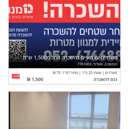
משרדים עצמאיים להשכרה החל מ1,500 ש"ח
הבושם 3, אשדוד, 7761003
משרדים
שטח:
20
מ"ר
מחיר למ"ר:
75
₪
נכס
להשכרה
1,500
₪