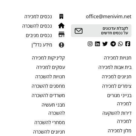
office@menivim.net
נכסים למכירה
נכסים להשכרה
לקבלת עדכונים
על נכסים חדשים
נכסים מניבים
מידע נדל"ן
חנויות
למכירה
קליניקות
למכירה
בית אבות
למכירה
עסקים
למכירה
חניונים
למכירה
חנויות
להשכרה
צימרים
למכירה
מחסנים
להשכרה
בנייני מגורים
משרדים
להשכרה
למכירה
מבני תעשיה
דירות להשקעה
להשכרה
למכירה
מסחרי
להשכרה
מלון
למכירה
חניונים
להשכרה