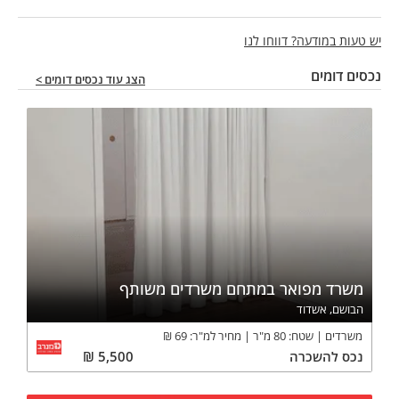
מי שייקח את הרוב יתאפשר מעט הנחה מול הבעלים
יש טעות במודעה? דווחו לנו
התמונה להמחשה בלבד
נכסים דומים
הצג עוד נכסים דומים >
וואטספ 0533985445
משרד מפואר במתחם משרדים משותף
הבושם, אשדוד
משרדים
שטח:
80
מ"ר
מחיר למ"ר:
69
₪
נכס
להשכרה
5,500
₪