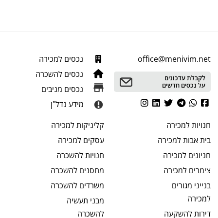
office@menivim.net
נכסים למכירה
נכסים להשכרה
לקבלת עדכונים
על נכסים חדשים
נכסים מניבים
מידע נדל"ן
חנויות
למכירה
קליניקות
למכירה
בית אבות
למכירה
עסקים
למכירה
חניונים
למכירה
חנויות
להשכרה
צימרים
למכירה
מחסנים
להשכרה
בנייני מגורים
משרדים
להשכרה
למכירה
מבני תעשיה
דירות להשקעה
להשכרה