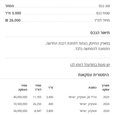
סוג נכס
מסחר
שטח נכס
3,000
מ"ר
מחיר למ"ר
26,000
₪
תיאור הנכס
בפארק ההייטק בצמוד לתחנת רכבת החדשה.
התמונה להמחשה בלבד.
יש טעות במודעה? דווחו לנו
היסטורית עסקאות
תאריך
מחיר
מחיר
כתובת
מ"ר
עסקה
למ"ר
העסקה
2025
צה"ל 26, אשקלון, ישראל
3,400
11,765
40,000,000
2024
אשקלון, ישראל
400
26,250
10,500,000
2020
אשקלון, ישראל
3,800
8,947
34,000,000