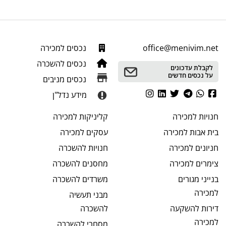
office@menivim.net
נכסים למכירה
נכסים להשכרה
לקבלת עדכונים
על נכסים חדשים
נכסים מניבים
מידע נדל"ן
חנויות
למכירה
קליניקות
למכירה
בית אבות
למכירה
עסקים
למכירה
חניונים
למכירה
חנויות
להשכרה
צימרים
למכירה
מחסנים
להשכרה
בנייני מגורים
משרדים
להשכרה
למכירה
מבני תעשיה
דירות להשקעה
להשכרה
למכירה
מסחרי
להשכרה