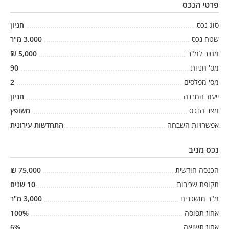
פרטי הנכס
סוג נכס
חניון
שטח נכס
3,000
מ"ר
מחיר למ"ר
5,000
₪
מס' חניות
90
מס' מפלסים
2
ייעוד המבנה
חניון
מצב הנכס
משופץ
אפשרויות השבחה
התחדשות עירונית
נכס מניב
הכנסה חודשית
75,000
₪
תקופת שכירות
10
שנים
מ"ר מושכרים
3,000
מ"ר
אחוז תפוסה
%
100
אחוז תשואה
%
6