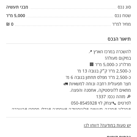
סוג נכס
מבני תעשיה
שטח נכס
5,000
מ"ר
מחיר למ"ר
0
₪
תיאור הנכס
להשכרה במרכז הארץ 📍
במיקום מעולה!
מרלו"ג כ-5,000 מ"ר 🏢
כ-2,500 מ"ר ק״ק בגובה 13 מ'
כ-2,500 מ"ר מפלס תחתון בגובה 6 מ'
חצר תפעולית רחבה ונוחה למשאיות 🚛
מתאים ללוגיסטיקה, אחסנה והפצה.
🔎 מזהה נכס: 1337
לפרטים 📞יצחק לוי 050-8545928
#מרלוג #מבנה_תעשייה #לוגיסטיקה #אחסנה #נדלן_מסחרי #השכרה
#מרכז_הארץ #מחסן #הפצה
יש טעות במודעה? דווחו לנו