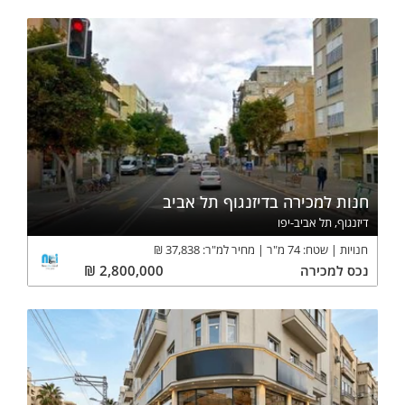
חנות למכירה בדיזנגוף תל אביב
דיזנגוף, תל אביב-יפו
חנויות
שטח:
74
מ"ר
מחיר למ"ר:
37,838
₪
נכס
למכירה
2,800,000
₪