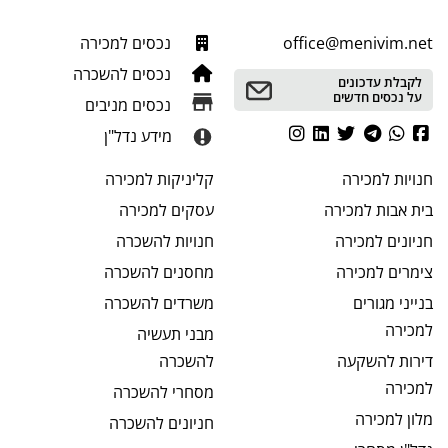
office@menivim.net
נכסים למכירה
נכסים להשכרה
לקבלת עדכונים
על נכסים חדשים
נכסים מניבים
מידע נדל"ן
חנויות
למכירה
קליניקות
למכירה
בית אבות
למכירה
עסקים
למכירה
חניונים
למכירה
חנויות
להשכרה
צימרים
למכירה
מחסנים
להשכרה
בנייני מגורים
משרדים
להשכרה
למכירה
מבני תעשיה
דירות להשקעה
להשכרה
למכירה
מסחרי
להשכרה
מלון
למכירה
חניונים
להשכרה