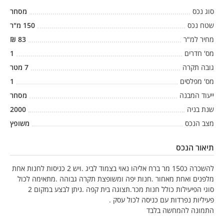
סוג נכס
מסחר
שטח נכס
150
מ"ר
מחיר למ"ר
83
₪
מס' חדרים
1
גובה תקרה
7
מטר
מס' מפלסים
1
ייעוד המבנה
מסחר
שנת בניה
2000
מצב הנכס
משופץ
תיאור הנכס
להשכרה כ150 מר ברח אליהו נאוי בצמוד לביג .ויש 2 כניסות לחנות אחת
מלפנים ואחת מאחור .חנות יפה ומשופצת תקרה גבוהה .מתאימה לכול
סוגי הפיעילות כולל חנות מכר.תצוגה בית קפה .ניתן לבצע במקום 2
פעיליות נפרדות עם כניסה לכול עסק .
התמונה להמחשה בלבד