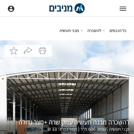
כל הנכסים
להשכרה
מבני תעשיה
להשכרה מבנה תעשיה עמק שרה +חצר גדולה
מבני תעשיה
שטח:
600
מ"ר
מחיר למ"ר:
33
₪