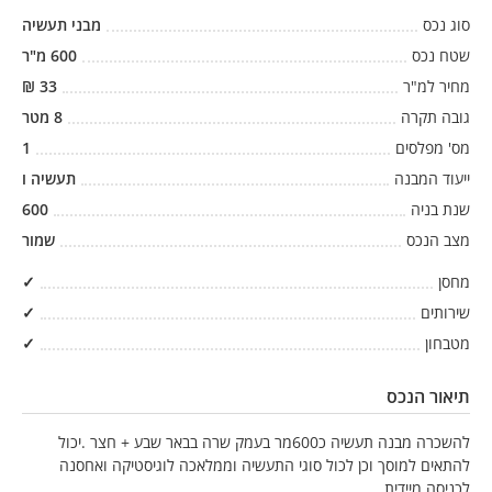
סוג נכס
מבני תעשיה
שטח נכס
600
מ"ר
מחיר למ"ר
33
₪
גובה תקרה
8
מטר
מס' מפלסים
1
ייעוד המבנה
תעשיה ו
שנת בניה
600
מצב הנכס
שמור
מחסן
✓
שירותים
✓
מטבחון
✓
תיאור הנכס
להשכרה מבנה תעשיה כ600מר בעמק שרה בבאר שבע + חצר .יכול
להתאים למוסך וכן לכול סוגי התעשיה וממלאכה לוגיסטיקה ואחסנה
לכניסה מיידית