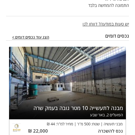
התמונה להמחשה בלבד
יש טעות במודעה? דווחו לנו
נכסים דומים
הצג עוד נכסים דומים >
מבנה לתעשייה 10 מטר גובה בעמק שרה
הפועלים 2, באר שבע
מבני תעשיה
שטח:
500
מ"ר
מחיר למ"ר:
44
₪
נכס
להשכרה
22,000
₪