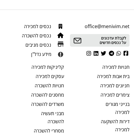
office@menivim.net
נכסים למכירה
נכסים להשכרה
לקבלת עדכונים
על נכסים חדשים
נכסים מניבים
מידע נדל"ן
חנויות
למכירה
קליניקות
למכירה
בית אבות
למכירה
עסקים
למכירה
חניונים
למכירה
חנויות
להשכרה
צימרים
למכירה
מחסנים
להשכרה
בנייני מגורים
משרדים
להשכרה
למכירה
מבני תעשיה
דירות להשקעה
להשכרה
למכירה
מסחרי
להשכרה