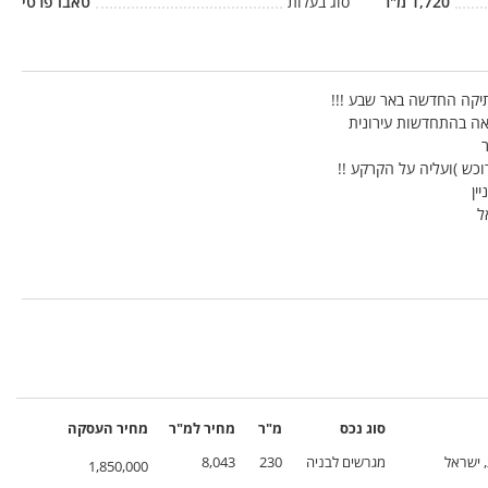
1,720
מ"ר
סוג בעלות
טאבו פרטי
אה בהתחדשות עירונית
כש )ועליה על הקרקע !!
ין
סוג נכס
מ"ר
מחיר
למ"ר
מחיר
העסקה
 ישראל
מגרשים לבניה
230
8,043
1,850,000