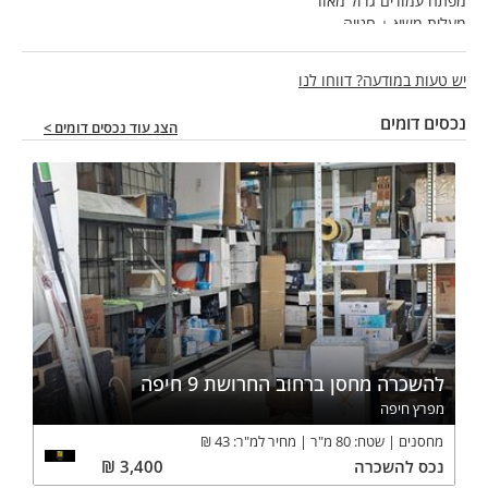
מפתח עמודים גדול מאוד
מעלית משא + חנייה
מידוף כבד
רישיון בונדד
יש טעות במודעה? דווחו לנו
גובה 14 מטר
עומס רצפה 10 טון/מ"ר
נכסים דומים
הצג עוד נכסים דומים >
לכניסה בדצמבר 2026
מחיר מבוקש 45 ש"ח למ"ר פלוס מע"מ
שכירות מבוקשת 450000 ש"ח פלוס מע"מ
*התמונה להמחשה בלבד!
להשכרה מחסן ברחוב החרושת 9 חיפה
מפרץ חיפה
מחסנים
שטח:
80
מ"ר
מחיר למ"ר:
43
₪
נכס
להשכרה
3,400
₪