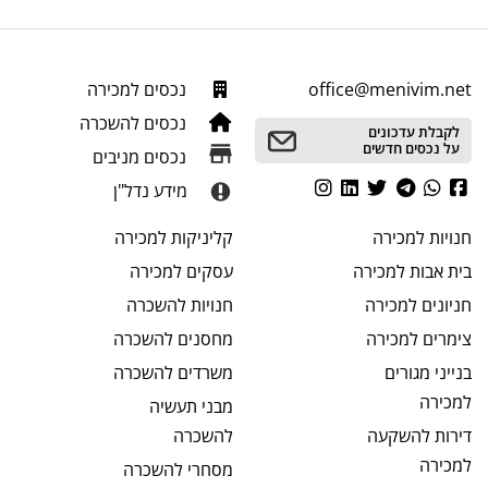
office@menivim.net
נכסים למכירה
נכסים להשכרה
לקבלת עדכונים
על נכסים חדשים
נכסים מניבים
מידע נדל"ן
חנויות
למכירה
קליניקות
למכירה
בית אבות
למכירה
עסקים
למכירה
חניונים
למכירה
חנויות
להשכרה
צימרים
למכירה
מחסנים
להשכרה
בנייני מגורים
משרדים
להשכרה
למכירה
מבני תעשיה
דירות להשקעה
להשכרה
למכירה
מסחרי
להשכרה