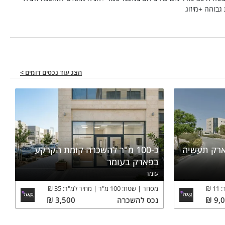
גבוהה +מיזוג
הצג עוד נכסים דומים >
רק תעשיה
כ-100 מ"ר להשכרה קומת הקרקע
בפארק בעומר
עומר
:
11
₪
מסחר
שטח:
100
מ"ר
מחיר למ"ר:
35
₪
9,
₪
נכס
להשכרה
3,500
₪