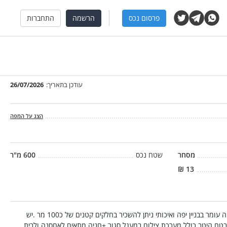
פרסום נכס
הרשמה
התחברות
עודכן בתאריך:
26/07/2026
הצג על המפה
מסחר
שטח נכס
600
מ"ר
₪
13
להשכרה כ 600 מר מר בפארק תעשיה עומר בבניין יפה ואיכותי ניתן להשכיר בחלקים קטנים של כ100 מר .יש
טח היטב כולל מערכת צילום במעגל סגור +חניה מתאים לאחסנה ולבית