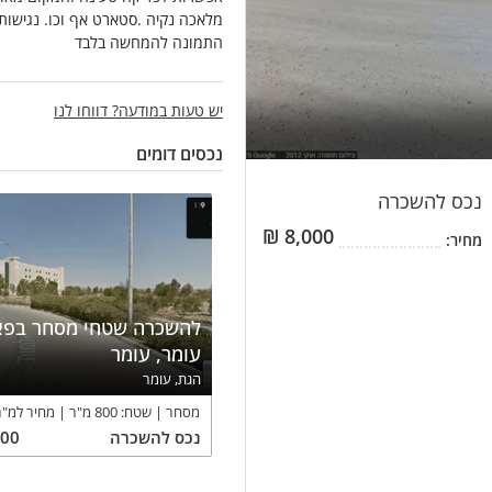
מלאכה נקיה .סטארט אף וכו. נגישות 
התמונה להמחשה בלבד
יש טעות במודעה? דווחו לנו
נכסים דומים
נכס
להשכרה
₪
8,000
מחיר:
להשכרה שטחי מסחר בפא
עומר, עומר
הגת, עומר
מסחר
שטח:
800
מ"ר
מחיר למ"ר
נכס
להשכרה
000