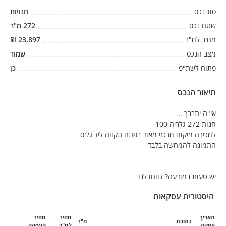
סוג נכס
חנויות
שטח נכס
272
מ"ר
מחיר למ"ר
23,897
₪
מצב הנכס
שמור
פתוח לשת"פ
כן
תיאור הנכס
אי"ה יתברך ...
חנות 272 גלריה 100
למכירה מיקום מרכזי מאוד בפתח תקווה ליד גליס
התמונה להמחשה בלבד
יש טעות במודעה? דווחו לנו
היסטורית עסקאות
תאריך
מחיר
מחיר
כתובת
מ"ר
עסקה
למ"ר
העסקה