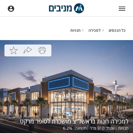
כל הנכסים
למכירה
חנויות
למכירה חנות בראשל"צ מושכרת לסופר מרקט
חנויות
שטח:
910
מ"ר
תשואה:
%
6.2