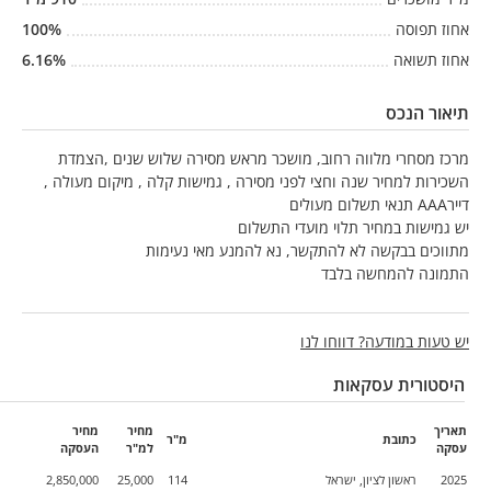
אחוז תפוסה
%
100
אחוז תשואה
%
6.16
תיאור הנכס
מרכז מסחרי מלווה רחוב, מושכר מראש מסירה שלוש שנים ,הצמדת
השכירות למחיר שנה וחצי לפני מסירה , גמישות קלה , מיקום מעולה ,
דיירAAA תנאי תשלום מעולים
יש גמישות במחיר תלוי מועדי התשלום
מתווכים בבקשה לא להתקשר, נא להמנע מאי נעימות
התמונה להמחשה בלבד
יש טעות במודעה? דווחו לנו
היסטורית עסקאות
תאריך
מחיר
מחיר
כתובת
מ"ר
עסקה
למ"ר
העסקה
2025
ראשון לציון, ישראל
114
25,000
2,850,000