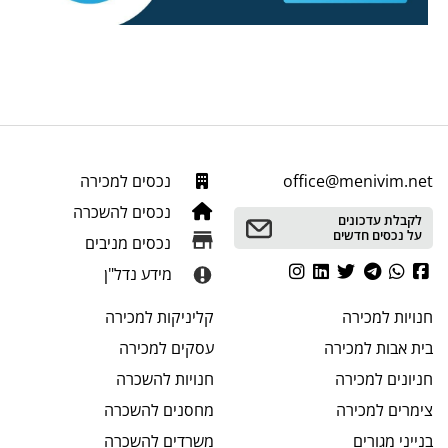
office@menivim.net
נכסים למכירה
נכסים להשכרה
לקבלת עדכונים
על נכסים חדשים
נכסים מניבים
מידע נדל"ן
חנויות
למכירה
קליניקות
למכירה
בית אבות
למכירה
עסקים
למכירה
חניונים
למכירה
חנויות
להשכרה
צימרים
למכירה
מחסנים
להשכרה
בנייני מגורים
משרדים
להשכרה