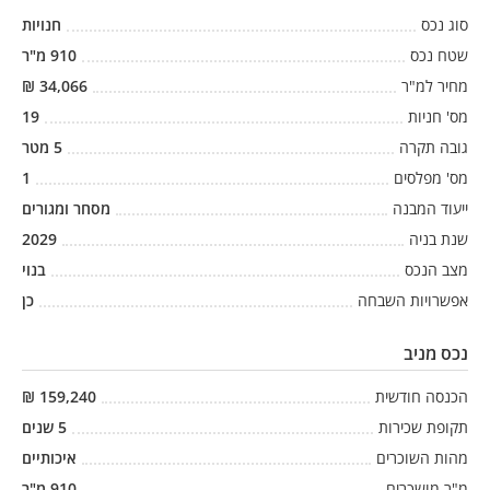
סוג נכס
חנויות
שטח נכס
910
מ"ר
מחיר למ"ר
34,066
₪
מס' חניות
19
גובה תקרה
5
מטר
מס' מפלסים
1
ייעוד המבנה
מסחר ומגורים
שנת בניה
2029
מצב הנכס
בנוי
אפשרויות השבחה
כן
נכס מניב
הכנסה חודשית
159,240
₪
תקופת שכירות
5
שנים
מהות השוכרים
איכותיים
מ"ר מושכרים
910
מ"ר