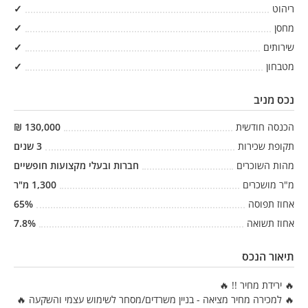
ריהוט
✓
מחסן
✓
שירותים
✓
מטבחון
✓
נכס מניב
הכנסה חודשית
130,000
₪
תקופת שכירות
3
שנים
מהות השוכרים
חברות ובעלי מקצועות חופשיים
מ"ר מושכרים
1,300
מ"ר
אחוז תפוסה
%
65
אחוז תשואה
%
7.8
תיאור הנכס
🔥 ירידת מחיר !! 🔥
🔥 למכירה מחיר מציאה - בניין משרדים/מסחר לשימוש עצמי והשקעה 🔥