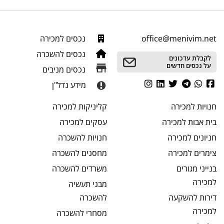
office@menivim.net
נכסים למכירה
נכסים להשכרה
לקבלת עדכונים
על נכסים חדשים
נכסים מניבים
מידע נדל"ן
חנויות
למכירה
קליניקות
למכירה
בית אבות
למכירה
עסקים
למכירה
חניונים
למכירה
חנויות
להשכרה
צימרים
למכירה
מחסנים
להשכרה
בנייני מגורים
משרדים
להשכרה
למכירה
מבני תעשיה
דירות להשקעה
להשכרה
למכירה
מסחרי
להשכרה