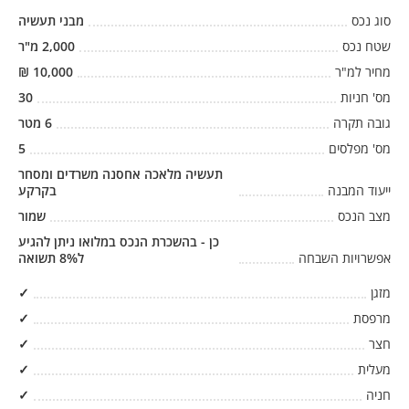
סוג נכס
מבני תעשיה
שטח נכס
2,000
מ"ר
מחיר למ"ר
10,000
₪
מס' חניות
30
גובה תקרה
6
מטר
מס' מפלסים
5
תעשיה מלאכה אחסנה משרדים ומסחר
ייעוד המבנה
בקרקע
מצב הנכס
שמור
כן - בהשכרת הנכס במלואו ניתן להגיע
אפשרויות השבחה
ל8% תשואה
מזגן
✓
מרפסת
✓
חצר
✓
מעלית
✓
חניה
✓