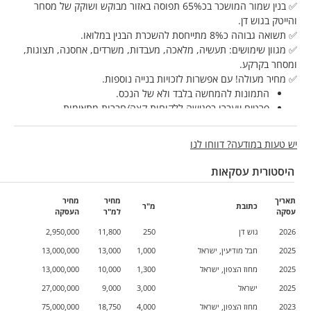
✅ בנין שמור המושכר בכ65% תפוסה באזור מבוקש ושוקק של מסחר
והייטק בגוש דן.
✅ תשואה גבוהה כ8% מתייחסת להשכרת הבנין במלואו.
✅ מגוון שימושים: תעשיה, מלאכה, מעבדות, משרדים, אחסנה, תצוגות,
ומסחר בקרקע.
✅ מחיר מעולה! עם אפשרות לזכויות בנייה נוספות.
התמונות להמחשה בלבד ולא של הנכס.
פרטים יועברו בפגישה ללקוחות קצה/חברות מתאימות
לתאום סיור בנכס אנא התקשרו: 058-6282801
יש טעות במודעה? דווחו לנו
מרכז הנדל"ן למסחר - שיווק ותיווך נדל"ן מסחרי
* למשרדינו נכסים אטרקטיביים נוספים במרכז/גוש דן למכירה לשימוש
היסטורית עסקאות
עצמי/השקעה תשואות מעל 7% ונכסים להשכרה (בנייני תעשיה,
לוגיסטיקה, מתחמי מסחר וחנויות, משרדים חדשים ומשרדים ייצוגיים לא
תאריך
מחיר
מחיר
חדשים), ונשמח לסייע בידכם למציאת הנכס המתאים עבורכם.
כתובת
מ"ר
עסקה
למ"ר
העסקה
2026
גוש דן
250
11,800
2,950,000
2025
חבל מודיעין, ישראל
1,000
13,000
13,000,000
2025
מחוז הצפון, ישראל
1,300
10,000
13,000,000
2025
ישראל
3,000
9,000
27,000,000
2023
מחוז הצפון, ישראל
4,000
18,750
75,000,000