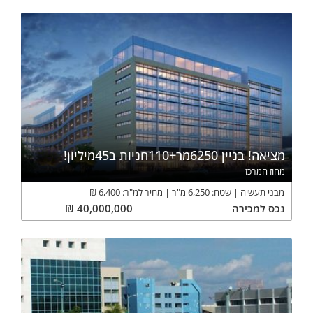
מציאה! בניין 6250מר+110חניות ב45מיליון!
מחוז המרכז
מבני תעשיה
שטח:
6,250
מ"ר
מחיר למ"ר:
6,400
₪
נכס
למכירה
40,000,000
₪