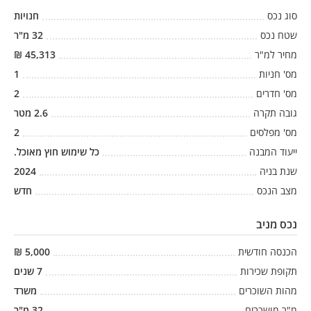
סוג נכס
חנויות
שטח נכס
32
מ"ר
מחיר למ"ר
45,313
₪
מס' חניות
1
מס' חדרים
2
גובה תקרה
2.6
מטר
מס' מפלסים
2
ייעוד המבנה
כל שימוש חוץ מאוכל.
שנת בניה
2024
מצב הנכס
חדש
נכס מניב
הכנסה חודשית
5,000
₪
תקופת שכירות
7
שנים
מהות השוכרים
משרד
מ"ר מושכרים
32
מ"ר