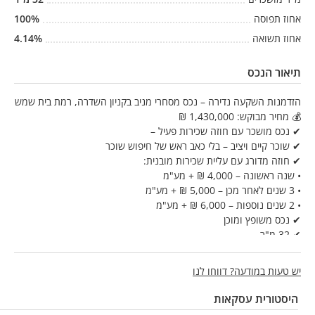
אחוז תפוסה
%
100
אחוז תשואה
%
4.14
תיאור הנכס
הזדמנות השקעה נדירה – נכס מסחרי מניב בקניון השדרה, רמת בית שמש
💰 מחיר מבוקש: 1,430,000 ₪
✔ נכס מושכר עם חוזה שכירות פעיל –
✔ שוכר קיים ויציב – בלי כאב ראש של חיפוש שוכר
✔ חוזה מדורג עם עליית שכירות מובנית:
• שנה ראשונה – 4,000 ₪ + מע"מ
• 3 שנים לאחר מכן – 5,000 ₪ + מע"מ
• 2 שנים נוספות – 6,000 ₪ + מע"מ
✔ נכס משופץ ומוכן
✔ 32 מ"ר
✔ מיקום אסטרטגי בקניון מתפתח עם תנועה חזקה
✔ נכס קטן – קל לניהול, מתאים גם למשקיע פרטי
יש טעות במודעה? דווחו לנו
✔ פוטנציאל השבחה עתידי ועליית ערך (אפשרות לחלק ל2)
📈 השקעה שמתאימה למי שמחפש הכנסה חודשית קבועה + נכס מוחשי
היסטורית עסקאות
באזור מבוקש