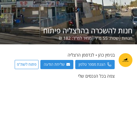
חנות להשכרה בהרצליה פיתוח
חנויות
שטח:
55
מ"ר
מחיר למ"ר:
182
₪
בנימין
כהן
•
לנדסמן הרצליה
הצגת מספר טלפון
שליחת הודעה
פתוח לשת"פ
צפה בכל הנכסים שלי