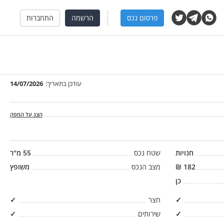
פרסום נכס
הרשמה
התחברות
עודכן בתאריך:
14/07/2026
הצג על המפה
חנויות
שטח נכס
55
מ"ר
182
₪
מצב הנכס
משופץ
כן
✓
חצר
✓
✓
שירותים
✓