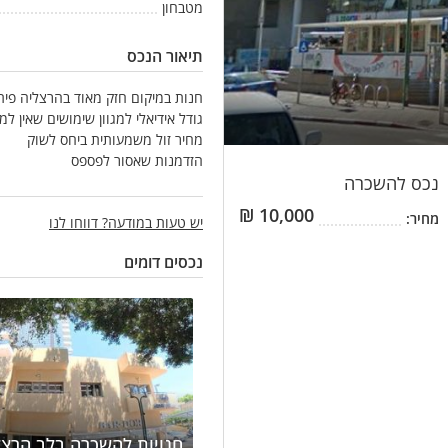
מטבחון
תיאור הנכס
חנות במיקום חזק מאוד בהרצליה פית
גודל אידיאלי למגוון שימושים שאין למ
מחיר זול משמעותית ביחס לשוק
הזדמנות שאסור לפספס
נכס
להשכרה
₪
10,000
מחיר:
יש טעות במודעה? דווחו לנו
נכסים דומים
חנויות להשכרה בלב הרצל