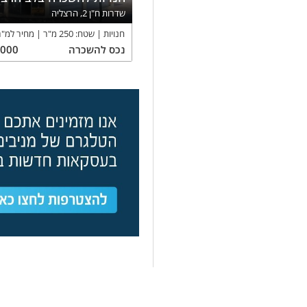
שדרות ח"ן 2, הרצליה
חנויות
שטח:
250
מ"ר
מחיר למ"ר
נכס
להשכרה
,000