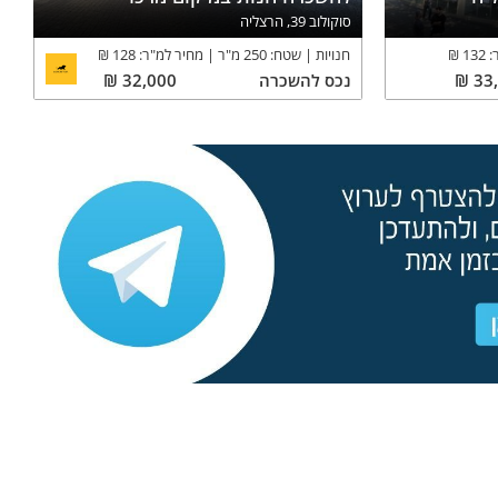
סוקולוב 39, הרצליה
:
132
₪
חנויות
שטח:
250
מ"ר
מחיר למ"ר:
128
₪
33
₪
נכס
להשכרה
32,000
₪