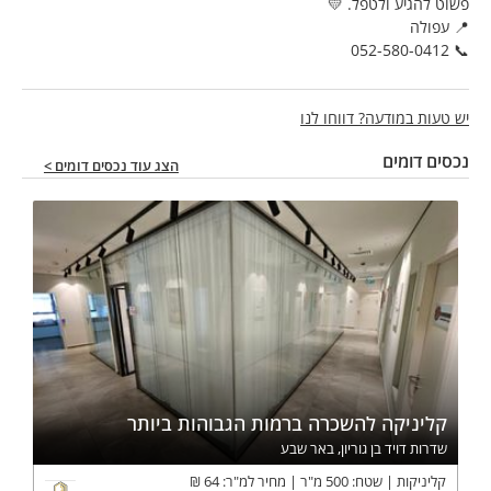
פשוט להגיע ולטפל. 💛
📍 עפולה
📞 052-580-0412
יש טעות במודעה? דווחו לנו
נכסים דומים
הצג עוד נכסים דומים >
קליניקה להשכרה ברמות הגבוהות ביותר
שדרות דויד בן גוריון, באר שבע
קליניקות
שטח:
500
מ"ר
מחיר למ"ר:
64
₪