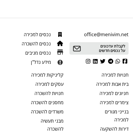
office@menivim.net
נכסים למכירה
נכסים להשכרה
לקבלת עדכונים
על נכסים חדשים
נכסים מניבים
מידע נדל"ן
חנויות
למכירה
קליניקות
למכירה
בית אבות
למכירה
עסקים
למכירה
חניונים
למכירה
חנויות
להשכרה
צימרים
למכירה
מחסנים
להשכרה
בנייני מגורים
משרדים
להשכרה
למכירה
מבני תעשיה
דירות להשקעה
להשכרה