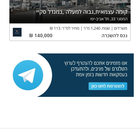
קומה עצמאית,גבוה למעלה ,במגדל סקיי
המסגר 33, תל אביב-יפו
משרדים
שטח:
1,240
מ"ר
מחיר למ"ר:
113
₪
נכס
להשכרה
140,000
₪