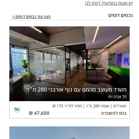
יש טעות במודעה? דווחו לנו
נכסים דומים
הצג עוד נכסים דומים >
משרד מעוצב מהמם עם נוף אורבני 280 מ״ר
תל אביב-יפו
משרדים
שטח:
280
מ"ר
מחיר למ"ר:
170
₪
נכס
להשכרה
47,600
₪