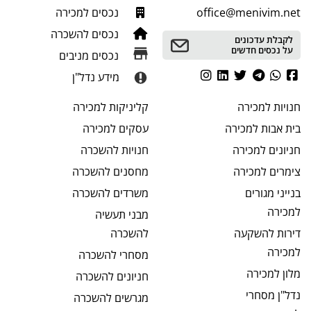
office@menivim.net
נכסים למכירה
נכסים להשכרה
לקבלת עדכונים
על נכסים חדשים
נכסים מניבים
מידע נדל"ן
חנויות
למכירה
קליניקות
למכירה
בית אבות
למכירה
עסקים
למכירה
חניונים
למכירה
חנויות
להשכרה
צימרים
למכירה
מחסנים
להשכרה
בנייני מגורים
משרדים
להשכרה
למכירה
מבני תעשיה
דירות להשקעה
להשכרה
למכירה
מסחרי
להשכרה
מלון
למכירה
חניונים
להשכרה
נדל"ן מסחרי
מגרשים
להשכרה