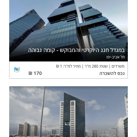
במגדל חגג היוקרטי והמבוקש - קומה גבוהה
תל אביב-יפו
משרדים
שטח:
280
מ"ר
מחיר למ"ר:
1
₪
נכס
להשכרה
170
₪