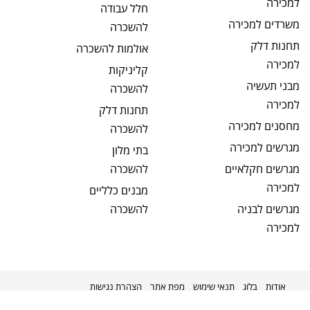
למכירה
חלל עבודה
משרדים
למכירה
להשכרה
תחנות דלק
אולמות
להשכרה
למכירה
קליניקות
מבני תעשיה
להשכרה
למכירה
תחנות דלק
מחסנים
למכירה
להשכרה
מגרשים
למכירה
בתי מלון
מגרשים חקלאיים
להשכרה
למכירה
מבנים כלליים
מגרשים לבניה
להשכרה
למכירה
אודות
בלוג
תנאי שימוש
מפת אתר
הצהרת נגישות
מקודם על ידי
kavenet
©
2026
מניבים ישראל
כל הזכויות שמורות.