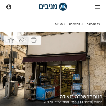
כל הנכסים
להשכרה
חנויות
חנות להשכרה בגאולה
חנויות
שטח:
111
מ"ר
מחיר למ"ר:
378
₪