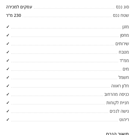
סוג נכס
עסקים למכירה
שטח נכס
230
מ"ר
מזגן
✓
מחסן
✓
שירותים
✓
מטבח
✓
ממ"ד
✓
מים
✓
חשמל
✓
חלון ראווה
✓
כניסה מהרחוב
✓
חניית לקוחות
✓
גישה לנכים
✓
ריהוט
✓
תיאור הנכס