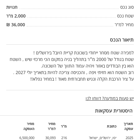
סוג נכס
חנויות
שטח נכס
2,000
מ"ר
מחיר למ"ר
36,000
₪
תיאור הנכס
למכירה שטח מסחר ייחודי בשכונת קריית היובל בירושלים !
שטח בגודל של 2000 מ״ר בתהליך בניה במקום הכי מרכזי שיש , השטח
הוא בין הבודדים באזור ויהיה עמוד התווך של השכונה.
רוב השטח הוא חזיתי ויפה , והכניסה צריכה להיות בתאריך יולי 2027 .
על ציר הרכבת הקלה ונגיש תחבורתית מאוד ! במחיר נפלא!!
יש טעות במודעה? דווחו לנו
היסטורית עסקאות
תאריך
מחיר
מחיר
כתובת
מ"ר
עסקה
למ"ר
העסקה
2025
יפו, ירושלים, ישראל
216
30,093
6,500,000