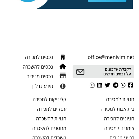
office@menivim.net
נכסים למכירה
נכסים להשכרה
לקבלת עדכונים
על נכסים חדשים
נכסים מניבים
מידע נדל"ן
חנויות
למכירה
קליניקות
למכירה
בית אבות
למכירה
עסקים
למכירה
חניונים
למכירה
חנויות
להשכרה
צימרים
למכירה
מחסנים
להשכרה
בנייני מגורים
משרדים
להשכרה