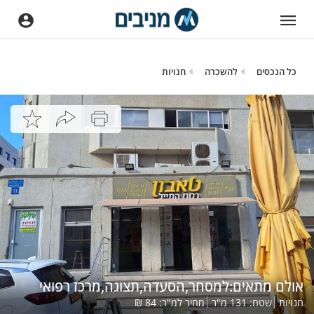
כל הנכסים
להשכרה
חנויות
אולם מתאים:למסחר,הסעדה,תצוגה,מרכז רפואי
חנויות
שטח:
131
מ"ר
מחיר למ"ר:
84
₪