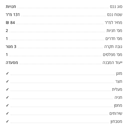
סוג נכס
חנויות
שטח נכס
131
מ"ר
מחיר למ"ר
84
₪
מס' חניות
2
מס' חדרים
1
גובה תקרה
3
מטר
מס' מפלסים
1
ייעוד המבנה
מסעדה
מזגן
✓
חצר
✓
מעלית
✓
חניה
✓
מחסן
✓
שירותים
✓
מטבחון
✓