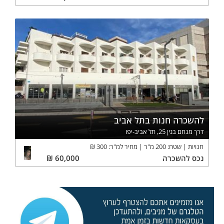
להשכרה חנות בתל אביב
דרך מנחם בגין 25, תל אביב-יפו
חנויות
שטח:
200
מ"ר
מחיר למ"ר:
300
₪
נכס
להשכרה
60,000
₪