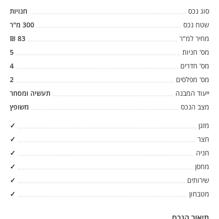
סוג נכס
חנויות
שטח נכס
300
מ"ר
מחיר למ"ר
83
₪
מס' חניות
5
מס' חדרים
4
מס' מפלסים
2
ייעוד המבנה
תעשיה ומסחר
מצב הנכס
משופץ
מזגן
✓
חצר
✓
חניה
✓
מחסן
✓
שירותים
✓
מטבחון
✓
תיאור הנכס