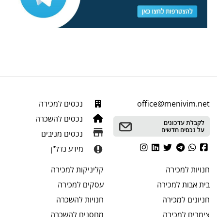
office@menivim.net
נכסים למכירה
נכסים להשכרה
לקבלת עדכונים
על נכסים חדשים
נכסים מניבים
מידע נדל"ן
חנויות
למכירה
קליניקות
למכירה
בית אבות
למכירה
עסקים
למכירה
חניונים
למכירה
חנויות
להשכרה
צימרים
למכירה
מחסנים
להשכרה