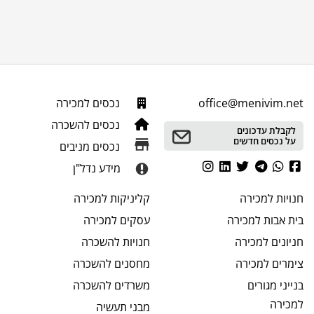
office@menivim.net
נכסים למכירה
נכסים להשכרה
לקבלת עדכונים
על נכסים חדשים
נכסים מניבים
מידע נדל"ן
חנויות
למכירה
קליניקות
למכירה
בית אבות
למכירה
עסקים
למכירה
חניונים
למכירה
חנויות
להשכרה
צימרים
למכירה
מחסנים
להשכרה
בנייני מגורים
משרדים
להשכרה
למכירה
מבני תעשיה