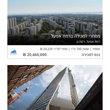
מסחרי למכירה ברמת אפעל
רמת אפעל, רמת גן
מסחר
שטח:
700
מ"ר
מחיר למ"ר:
29,229
₪
נכס
למכירה
20,460,000
₪