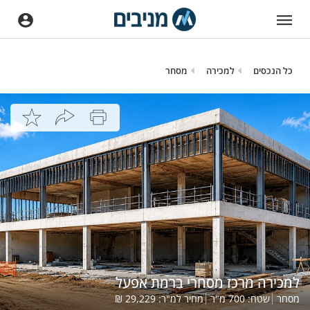
כל הנכסים
למכירה
מסחר
למכירה מרכז מסחרי ברמת אפעל
מסחר
שטח:
700
מ"ר
מחיר למ"ר:
29,229
₪