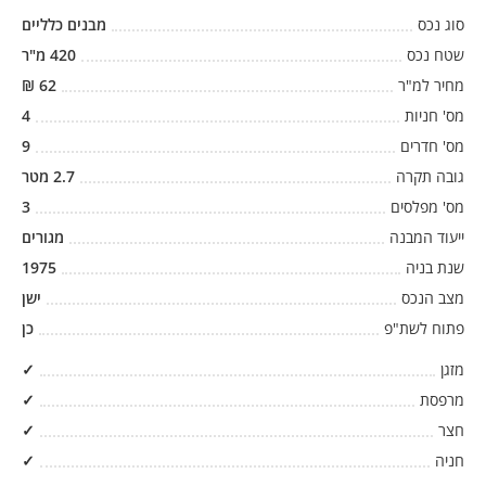
סוג נכס
מבנים כלליים
שטח נכס
420
מ"ר
מחיר למ"ר
62
₪
מס' חניות
4
מס' חדרים
9
גובה תקרה
2.7
מטר
מס' מפלסים
3
ייעוד המבנה
מגורים
שנת בניה
1975
מצב הנכס
ישן
פתוח לשת"פ
כן
מזגן
✓
מרפסת
✓
חצר
✓
חניה
✓