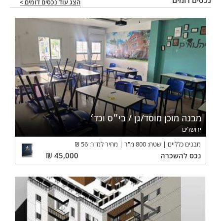
נכסים דומים
הצג עוד נכסים דומים >
מבנה מוכן מוסד/גן / בי״ס וכד׳
ירושלים
מבנים כלליים
שטח:
800
מ"ר
מחיר למ"ר:
56
₪
נכס
להשכרה
45,000
₪