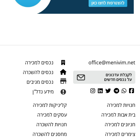
office@menivim.net
נכסים למכירה
נכסים להשכרה
לקבלת עדכונים
על נכסים חדשים
נכסים מניבים
מידע נדל"ן
חנויות
למכירה
קליניקות
למכירה
בית אבות
למכירה
עסקים
למכירה
חניונים
למכירה
חנויות
להשכרה
צימרים
למכירה
מחסנים
להשכרה