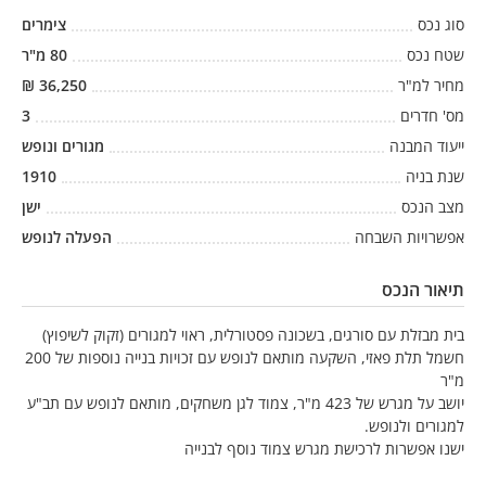
סוג נכס
צימרים
שטח נכס
80
מ"ר
מחיר למ"ר
36,250
₪
מס' חדרים
3
ייעוד המבנה
מגורים ונופש
שנת בניה
1910
מצב הנכס
ישן
אפשרויות השבחה
הפעלה לנופש
תיאור הנכס
בית מבזלת עם סורגים, בשכונה פסטורלית, ראוי למגורים (זקוק לשיפוץ)
חשמל תלת פאזי, השקעה מותאם לנופש עם זכויות בנייה נוספות של 200
מ"ר
יושב על מגרש של 423 מ"ר, צמוד לגן משחקים, מותאם לנופש עם תב"ע
למגורים ולנופש.
ישנו אפשרות לרכישת מגרש צמוד נוסף לבנייה