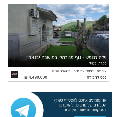
וילה לנופש - נוף פנורמלי במושבה יבנאל
סמדר, יבנאל
צימרים
שטח:
250
מ"ר
תשואה:
%
8.0
נכס
למכירה
4,490,000
₪