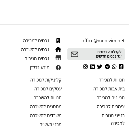
office@menivim.net
נכסים למכירה
נכסים להשכרה
לקבלת עדכונים
על נכסים חדשים
נכסים מניבים
מידע נדל"ן
חנויות
למכירה
קליניקות
למכירה
בית אבות
למכירה
עסקים
למכירה
חניונים
למכירה
חנויות
להשכרה
צימרים
למכירה
מחסנים
להשכרה
בנייני מגורים
משרדים
להשכרה
למכירה
מבני תעשיה