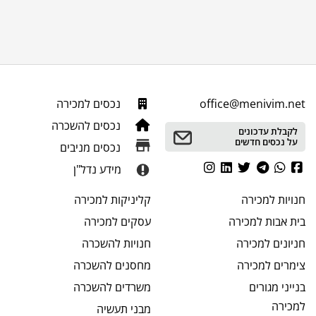
office@menivim.net
נכסים למכירה
נכסים להשכרה
לקבלת עדכונים
על נכסים חדשים
נכסים מניבים
מידע נדל"ן
חנויות
למכירה
קליניקות
למכירה
בית אבות
למכירה
עסקים
למכירה
חניונים
למכירה
חנויות
להשכרה
צימרים
למכירה
מחסנים
להשכרה
בנייני מגורים
משרדים
להשכרה
למכירה
מבני תעשיה