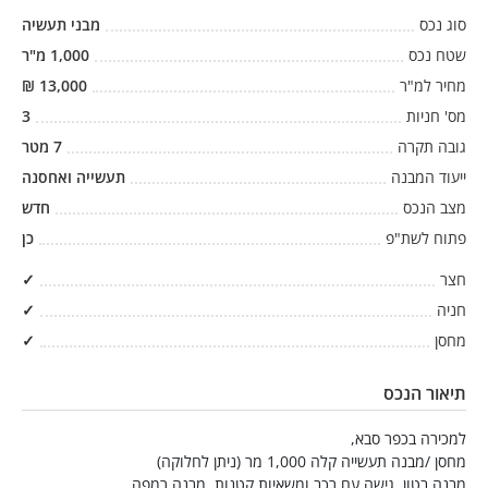
סוג נכס
מבני תעשיה
שטח נכס
1,000
מ"ר
מחיר למ"ר
13,000
₪
מס' חניות
3
גובה תקרה
7
מטר
ייעוד המבנה
תעשייה ואחסנה
מצב הנכס
חדש
פתוח לשת"פ
כן
חצר
✓
חניה
✓
מחסן
✓
תיאור הנכס
למכירה בכפר סבא,
מחסן /מבנה תעשייה קלה 1,000 מר (ניתן לחלוקה)
מבנה בטון, גישה עם רכב ומשאיות קטנות. מבנה רמפה.