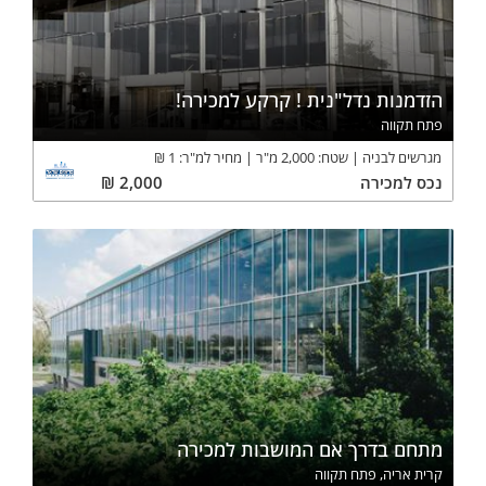
הזדמנות נדל"נית ! קרקע למכירה!
פתח תקווה
מגרשים לבניה
שטח:
2,000
מ"ר
מחיר למ"ר:
1
₪
נכס
למכירה
2,000
₪
מתחם בדרך אם המושבות למכירה
קרית אריה, פתח תקווה