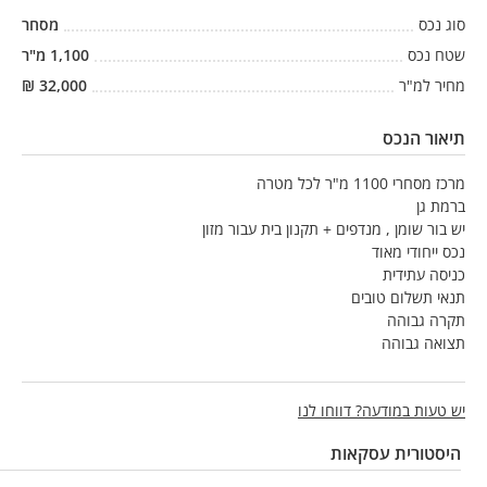
סוג נכס
מסחר
שטח נכס
1,100
מ"ר
מחיר למ"ר
32,000
₪
תיאור הנכס
מרכז מסחרי 1100 מ"ר לכל מטרה
ברמת גן
יש בור שומן , מנדפים + תקנון בית עבור מזון
נכס ייחודי מאוד
כניסה עתידית
תנאי תשלום טובים
תקרה גבוהה
תצואה גבוהה
יש טעות במודעה? דווחו לנו
היסטורית עסקאות