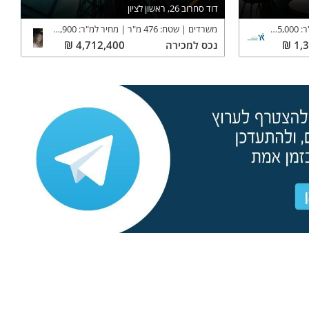
דוד סחרוב 26, ראשון לציון
ר:
15,000
₪
משרדים
שטח:
476
מ"ר
מחיר למ"ר:
9,900
₪
1,
₪
נכס
למכירה
4,712,400
₪