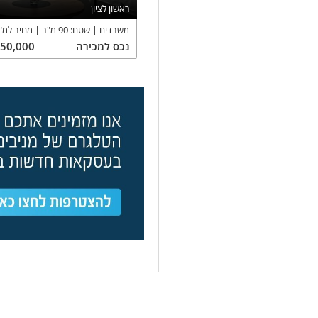
ראשון לציון
משרדים
שטח:
90
מ"ר
מחיר למ"
נכס
למכירה
350,000