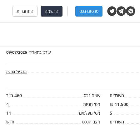
פרסום נכס
הרשמה
התחברות
עודכן בתאריך:
09/07/2026
הצג על המפה
משרדים
שטח נכס
460
מ"ר
11,500
₪
מס' חניות
4
5
מס' מפלסים
11
משרדים
מצב הנכס
חדש