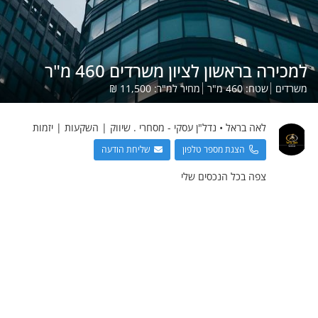
למכירה בראשון לציון משרדים 460 מ"ר
משרדים
שטח:
460
מ"ר
מחיר למ"ר:
11,500
₪
לאה
בראל
•
נדל"ן עסקי - מסחרי . שיווק | השקעות | יזמות
הצגת מספר טלפון
שליחת הודעה
צפה בכל הנכסים שלי