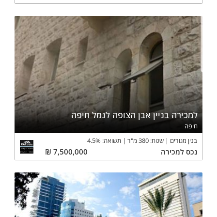
למכירה בניין אבן הצופה לנמל חיפה
חיפה
בנין מגורים
שטח:
380
מ"ר
תשואה:
%
4.5
נכס
למכירה
7,500,000
₪