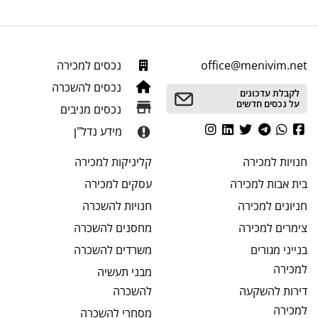
office@menivim.net
נכסים למכירה
נכסים להשכרה
לקבלת עדכונים
על נכסים חדשים
נכסים מניבים
מידע נדל"ן
חנויות
למכירה
קליניקות
למכירה
בית אבות
למכירה
עסקים
למכירה
חניונים
למכירה
חנויות
להשכרה
צימרים
למכירה
מחסנים
להשכרה
בנייני מגורים
משרדים
להשכרה
למכירה
מבני תעשיה
דירות להשקעה
להשכרה
למכירה
מסחרי
להשכרה