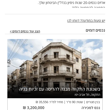
ארזים נכסים-20 שנות ניסיון בנדל"ן-הביטחון שלך.
התמונה להמחשה בלבד
יש טעות במודעה? דווחו לנו
נכסים דומים
הצג עוד נכסים דומים >
בשכונת התקווה מבנה להריסה עם זכיות בניה
התקווה, תל אביב-יפו
בנין מגורים
שטח:
90
מ"ר
מחיר למ"ר:
35,556
₪
נכס
למכירה
3,200,000
₪