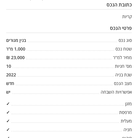
כתובת הנכס
קריות
פרטי הנכס
סוג נכס
בנין מגורים
שטח נכס
1,000
מ"ר
מחיר למ"ר
23,000
₪
מס' חניות
10
שנת בניה
2022
מצב הנכס
חדש
אפשרויות השבחה
יש
מזגן
✓
מרפסת
✓
מעלית
✓
חניה
✓