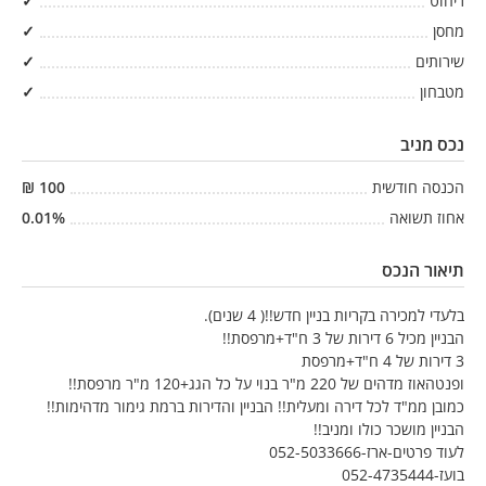
ריהוט
✓
מחסן
✓
שירותים
✓
מטבחון
✓
נכס מניב
הכנסה חודשית
100
₪
אחוז תשואה
%
0.01
תיאור הנכס
בלעדי למכירה בקריות בניין חדש!!( 4 שנים).
הבניין מכיל 6 דירות של 3 ח"ד+מרפסת!!
3 דירות של 4 ח"ד+מרפסת
ופנטהאוז מדהים של 220 מ"ר בנוי על כל הגג+120 מ"ר מרפסת!!
כמובן ממ"ד לכל דירה ומעלית!! הבניין והדירות ברמת גימור מדהימות!!
הבניין מושכר כולו ומניב!!
לעוד פרטים-ארז-052-5033666
בועז-052-4735444