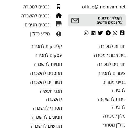
office@menivim.net
נכסים למכירה
נכסים להשכרה
לקבלת עדכונים
על נכסים חדשים
נכסים מניבים
מידע נדל"ן
חנויות
למכירה
קליניקות
למכירה
בית אבות
למכירה
עסקים
למכירה
חניונים
למכירה
חנויות
להשכרה
צימרים
למכירה
מחסנים
להשכרה
בנייני מגורים
משרדים
להשכרה
למכירה
מבני תעשיה
דירות להשקעה
להשכרה
למכירה
מסחרי
להשכרה
מלון
למכירה
חניונים
להשכרה
נדל"ן מסחרי
מגרשים
להשכרה