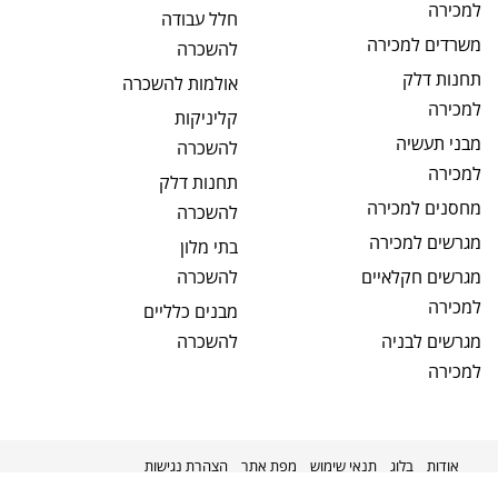
למכירה
חלל עבודה
משרדים
למכירה
להשכרה
תחנות דלק
אולמות
להשכרה
למכירה
קליניקות
מבני תעשיה
להשכרה
למכירה
תחנות דלק
מחסנים
למכירה
להשכרה
מגרשים
למכירה
בתי מלון
מגרשים חקלאיים
להשכרה
למכירה
מבנים כלליים
מגרשים לבניה
להשכרה
למכירה
אודות
בלוג
תנאי שימוש
מפת אתר
הצהרת נגישות
מקודם על ידי
kavenet
©
2026
מניבים ישראל
כל הזכויות שמורות.