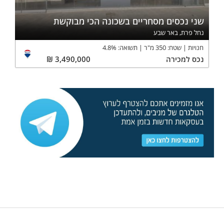
שני נכסים מסחריים בשכונה הכי מבוקשת
נחל פרת, באר שבע
חנויות
שטח:
350
מ"ר
תשואה:
%
4.8
נכס
למכירה
3,490,000
₪