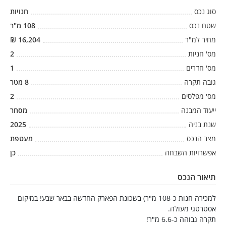
סוג נכס
חנויות
שטח נכס
108
מ"ר
מחיר למ"ר
16,204
₪
מס' חניות
2
מס' חדרים
1
גובה תקרה
8
מטר
מס' מפלסים
2
ייעוד המבנה
מסחר
שנת בניה
2025
מצב הנכס
מעטפת
אפשרויות השבחה
כן
תיאור הנכס
למכירה חנות כ-108 מ"ר) בשכונת הפארק החדשה בבאר שבע! במיקום
אסטרטגי מעולה.
תקרה גבוהה כ-6.6 מ"ר!