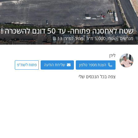
שטח לאחסנה פתוחה- עד 50 דונם להשכרה !
מגרשים
שטח:
5,000
מ"ר
מחיר למ"ר:
13
₪
לירן
הצגת מספר טלפון
שליחת הודעה
פתוח לשת"פ
צפה בכל הנכסים שלי