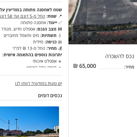
שטח לאחסנה פתוחה במודיעין על
📍
שטח:
החל מ-5 דונם ועד 58 דונם!!!!
✅
ייעוד:
אחסנה פתוחה
🚧
מצב הנכס:
אספלט חדש, מגודר ו
💧
תשתיות:
מים וחשמל מחוברים
📅
כניסה:
מיידית
💰
מחיר:
החל מ-13 ₪ למ"ר
יתרונות נוספים בהתאמה אישית:
נכס
להשכרה
🔹 אספלט איכותי
₪
65,000
מחיר:
🔹 חומה וגדר ביטחון
🔹 שערים חשמליים
🔹 תאורה היקפית
יש טעות במודעה? דווחו לנו
🔹 מצלמות אבטחה מתקדמות
🔹 מערכות כיבוי אש
נכסים דומים
📞 לפרטים נוספים ותיאום סיור: 0524296421