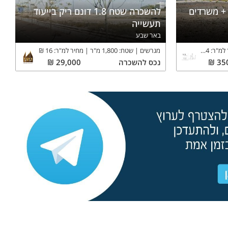
+ משרדים
להשכרה שטח 1.8 דונם ריק בייעוד
תעשייה
באר שבע
 למ"ר:
14
₪
מגרשים
שטח:
1,800
מ"ר
מחיר למ"ר:
16
₪
35
₪
נכס
להשכרה
29,000
₪