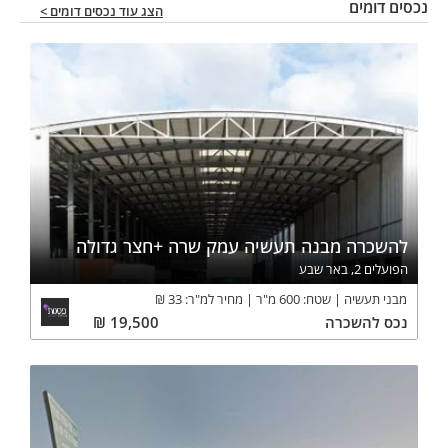
נכסים דומים
הצג עוד נכסים דומים >
להשכרה מבנה תעשיה עמק שרה +חצר גדולה
הפועלים 2, באר שבע
מבני תעשיה
שטח:
600
מ"ר
מחיר למ"ר:
33
₪
נכס
להשכרה
19,500
₪