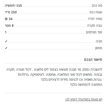
סוג נכס
מבני תעשיה
שטח נכס
250
מ"ר
מחיר למ"ר
34
₪
גובה תקרה
8
מטר
מס' מפלסים
1
חניה
✓
מחסן
✓
תיאור הנכס
להשכרה כ250 מר מבנה תעשיה בצמוד ליס פלאנט . לכול מטרה .תקרה
גבוהה .מתאים לכול סוגי המלאכה .אחסנה .לוגיסטיקה .ברזלנות
.נגרות.מאפיה וכו לכניסה מידית לרציניים בלבד
התמונה להמחשה בלבד
יש טעות במודעה? דווחו לנו