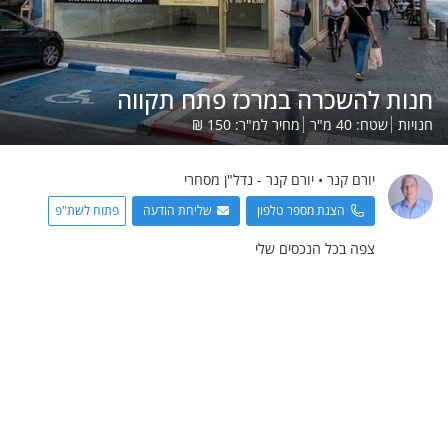
חנות להשכרה במרכז פתח תקווה
חנויות
שטח:
40
מ"ר
מחיר למ"ר:
150
₪
יורם
קנר
•
יורם קנר - נדל"ן מסחרי
הצגת מספר טלפון
שליחת הודעה
פתוח לשת"פ
צפה בכל הנכסים שלי