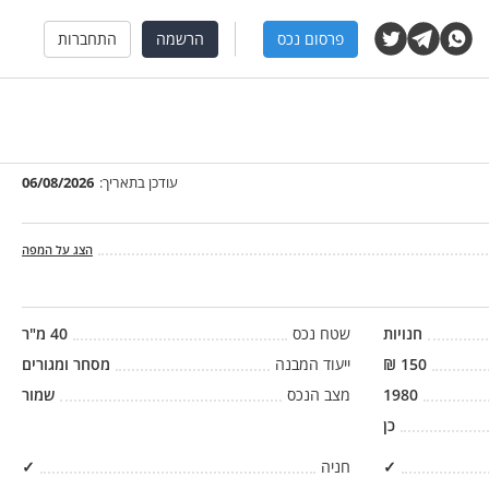
פרסום נכס
הרשמה
התחברות
עודכן בתאריך:
06/08/2026
הצג על המפה
חנויות
שטח נכס
40
מ"ר
150
₪
ייעוד המבנה
מסחר ומגורים
1980
מצב הנכס
שמור
כן
✓
חניה
✓