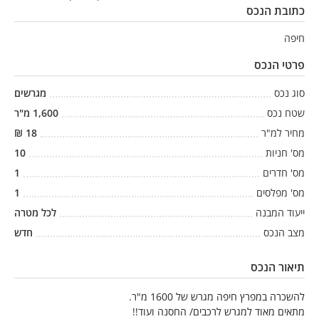
כתובת הנכס
חיפה
פרטי הנכס
סוג נכס
מגרשים
שטח נכס
1,600
מ"ר
מחיר למ"ר
18
₪
מס' חניות
10
מס' חדרים
1
מס' מפלסים
1
ייעוד המבנה
לכל מטרה
מצב הנכס
חדש
תיאור הנכס
להשכרה במפרץ חיפה מגרש של 1600 מ"ר.
מתאים מאוד למגרש לרכבים/ החסנה ועוד!!