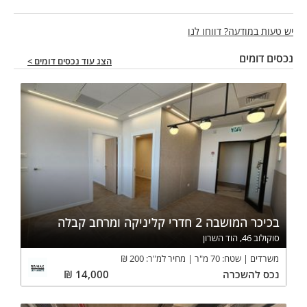
עדי זקן נדל״ן מסחרי
יש טעות במודעה? דווחו לנו
נכסים דומים
הצג עוד נכסים דומים >
בכיכר המושבה 2 חדרי קליניקה ומרחב קבלה
סוקולוב 46, הוד השרון
משרדים
שטח:
70
מ"ר
מחיר למ"ר:
200
₪
נכס
להשכרה
14,000
₪