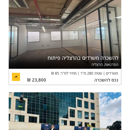
להשכרה משרדים בהרצליה פיתוח
הסדנאות, הרצליה
משרדים
שטח:
280
מ"ר
מחיר למ"ר:
85
₪
נכס
להשכרה
23,800
₪