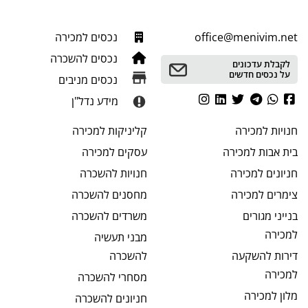
office@menivim.net
נכסים למכירה
נכסים להשכרה
לקבלת עדכונים
על נכסים חדשים
נכסים מניבים
מידע נדל"ן
חנויות
למכירה
קליניקות
למכירה
בית אבות
למכירה
עסקים
למכירה
חניונים
למכירה
חנויות
להשכרה
צימרים
למכירה
מחסנים
להשכרה
בנייני מגורים
משרדים
להשכרה
למכירה
מבני תעשיה
דירות להשקעה
להשכרה
למכירה
מסחרי
להשכרה
מלון
למכירה
חניונים
להשכרה