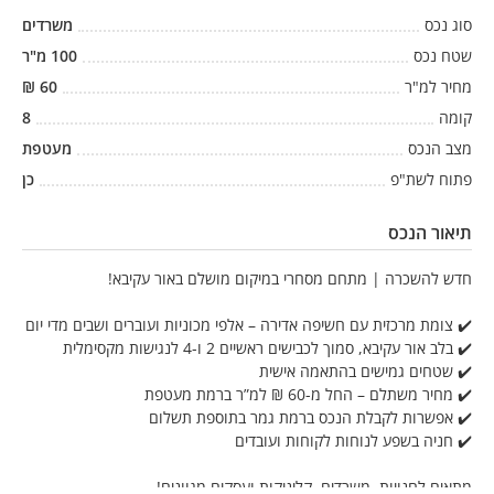
סוג נכס
משרדים
שטח נכס
100
מ"ר
מחיר למ"ר
60
₪
קומה
8
מצב הנכס
מעטפת
פתוח לשת"פ
כן
תיאור הנכס
חדש להשכרה | מתחם מסחרי במיקום מושלם באור עקיבא!
✔️ צומת מרכזית עם חשיפה אדירה – אלפי מכוניות ועוברים ושבים מדי יום
✔️ בלב אור עקיבא, סמוך לכבישים ראשיים 2 ו-4 לנגישות מקסימלית
✔️ שטחים גמישים בהתאמה אישית
✔️ מחיר משתלם – החל מ-60 ₪ למ”ר ברמת מעטפת
✔️ אפשרות לקבלת הנכס ברמת גמר בתוספת תשלום
✔️ חניה בשפע לנוחות לקוחות ועובדים
מתאים לחנויות, משרדים, קליניקות ועסקים מגוונים!