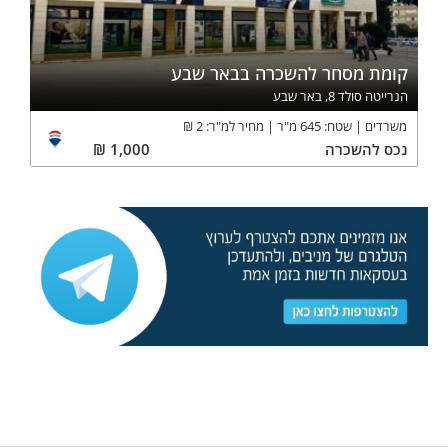
קומת מסחר להשכרה בבאר שבע
הנרייטה סולד 8, באר שבע
משרדים
שטח:
645
מ"ר
מחיר למ"ר:
2
₪
נכס
להשכרה
1,000
₪