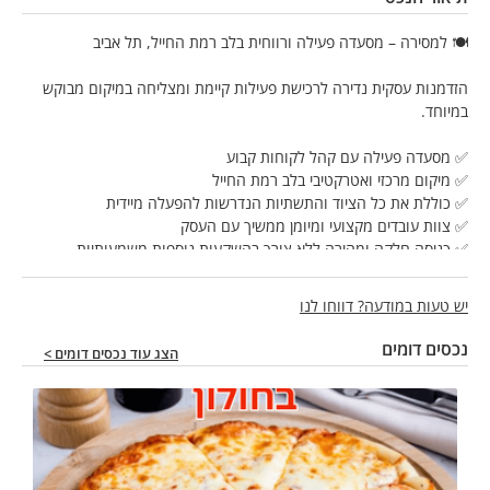
🍽️ למסירה – מסעדה פעילה ורווחית בלב רמת החייל, תל אביב
הזדמנות עסקית נדירה לרכישת פעילות קיימת ומצליחה במיקום מבוקש
במיוחד.
✅ מסעדה פעילה עם קהל לקוחות קבוע
✅ מיקום מרכזי ואטרקטיבי בלב רמת החייל
✅ כוללת את כל הציוד והתשתיות הנדרשות להפעלה מיידית
✅ צוות עובדים מקצועי ומיומן ממשיך עם העסק
✅ כניסה חלקה ומהירה ללא צורך בהשקעות נוספות משמעותיות
✅ מתאימה ליזמים, מסעדנים ומשקיעים המחפשים עסק עובד ומניב
יש טעות במודעה? דווחו לנו
פרטים מלאים, נתונים כספיים ומחיר יימסרו בפגישה דיסקרטית בלבד.
נכסים דומים
הצג עוד נכסים דומים >
📞 לפרטים נוספים ותיאום פגישה:
אשר אלבז
052-4529111
גלובל שיווק נדל"ן
שיווק עסקים, נכסים מניבים ונדל"ן מסחרי