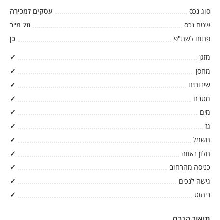
סוג נכס
עסקים למכירה
שטח נכס
70
מ"ר
פתוח לשת"פ
כן
מזגן
✓
מחסן
✓
שירותים
✓
מטבח
✓
מים
✓
גז
✓
חשמל
✓
חלון ראווה
✓
כניסה מהרחוב
✓
גישה לנכים
✓
ריהוט
✓
תיאור הנכס