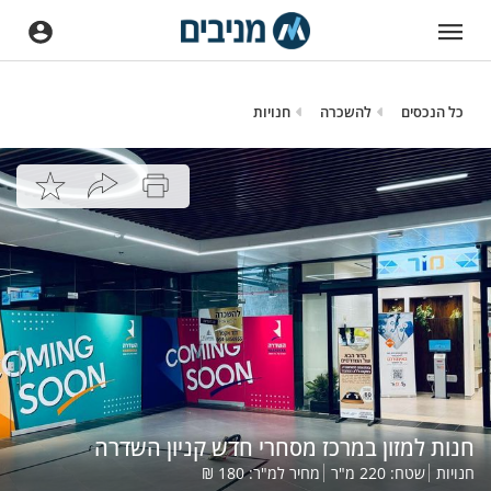
כל הנכסים
להשכרה
חנויות
חנות למזון במרכז מסחרי חדש קניון השדרה
חנויות
שטח:
220
מ"ר
מחיר למ"ר:
180
₪