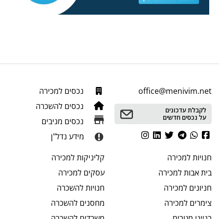
office@menivim.net
נכסים למכירה
נכסים להשכרה
לקבלת עדכונים
על נכסים חדשים
נכסים מניבים
מידע נדל"ן
חנויות
למכירה
קליניקות
למכירה
בית אבות
למכירה
עסקים
למכירה
חניונים
למכירה
חנויות
להשכרה
צימרים
למכירה
מחסנים
להשכרה
בנייני מגורים
משרדים
להשכרה