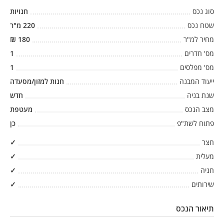
סוג נכס
חנויות
שטח נכס
220
מ"ר
מחיר למ"ר
180
₪
מס' חדרים
1
מס' מפלסים
1
ייעוד המבנה
חנות למזון/מסעדה
שנת בניה
חדש
מצב הנכס
מעטפת
פתוח לשת"פ
כן
חצר
✓
מעלית
✓
חניה
✓
שירותים
✓
תיאור הנכס