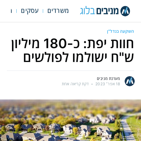
משרדים
עסקים
מגרש
השקעה בנדל"ן
חוות יפת: כ-180 מיליון
ש"ח ישולמו לפולשים
מערכת מניבים
18 אפר׳ 2023
•
דקת קריאה אחת