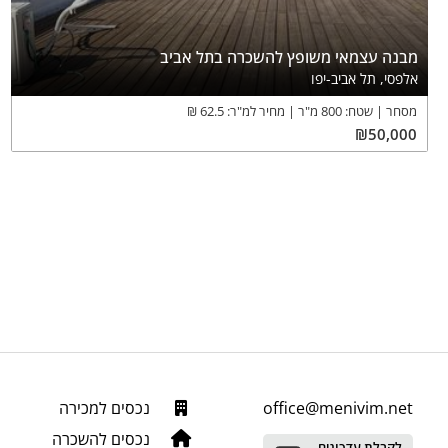
מבנה עצמאי משופץ להשכרה בתל אביב
אלפסי, תל אביב-יפו
מסחר
שטח:
800
מ"ר
מחיר למ"ר:
62.5
₪
₪
50,000
office@menivim.net
נכסים למכירה
נכסים להשכרה
לקבלת עדכונים