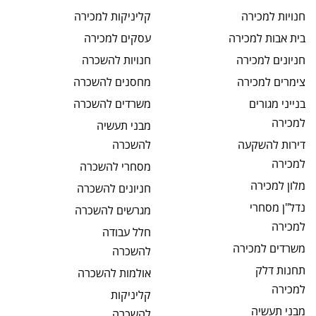
חנויות
למכירה
קליניקות
למכירה
בית אבות
למכירה
עסקים
למכירה
חניונים
למכירה
חנויות
להשכרה
צימרים
למכירה
מחסנים
להשכרה
בנייני מגורים
משרדים
להשכרה
למכירה
מבני תעשיה
דירות להשקעה
להשכרה
למכירה
מסחרי
להשכרה
מלון
למכירה
חניונים
להשכרה
נדל"ן מסחרי
מגרשים
להשכרה
למכירה
חלל עבודה
משרדים
למכירה
להשכרה
תחנות דלק
אולמות
להשכרה
למכירה
קליניקות
מבני תעשיה
להשכרה