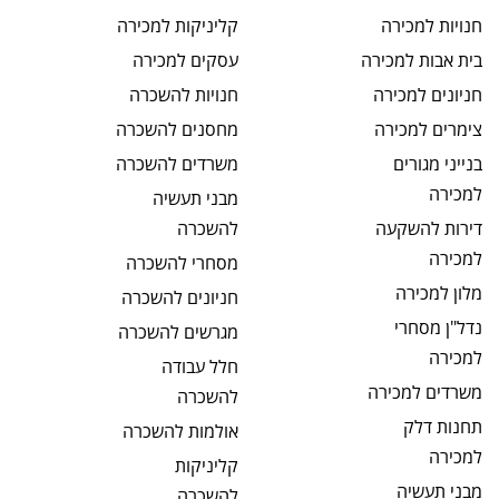
חנויות
למכירה
קליניקות
למכירה
בית אבות
למכירה
עסקים
למכירה
חניונים
למכירה
חנויות
להשכרה
צימרים
למכירה
מחסנים
להשכרה
בנייני מגורים
משרדים
להשכרה
למכירה
מבני תעשיה
דירות להשקעה
להשכרה
למכירה
מסחרי
להשכרה
מלון
למכירה
חניונים
להשכרה
נדל"ן מסחרי
מגרשים
להשכרה
למכירה
חלל עבודה
משרדים
למכירה
להשכרה
תחנות דלק
אולמות
להשכרה
למכירה
קליניקות
מבני תעשיה
להשכרה