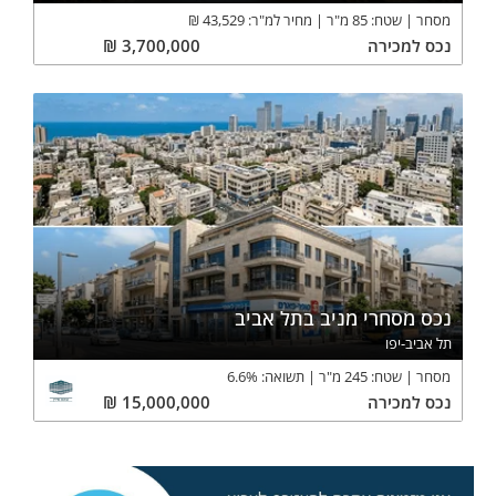
מסחר
שטח:
85
מ"ר
מחיר למ"ר:
43,529
₪
נכס
למכירה
3,700,000
₪
נכס מסחרי מניב בתל אביב
תל אביב-יפו
מסחר
שטח:
245
מ"ר
תשואה:
%
6.6
נכס
למכירה
15,000,000
₪