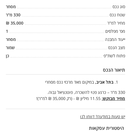
סוג נכס
מסחר
שטח נכס
330
מ"ר
מחיר למ"ר
35,000
₪
מס' מפלסים
1
ייעוד המבנה
מסחר
מצב הנכס
שמור
פתוח לשת"פ
כן
תיאור הנכס
בתל אביב,
במיקום מאד מרכזי נכס מסחרי
330 מ"ר – כרגע פנוי להשכרה, פוטנציאל גבוה.
מחיר מבוקש:
11.55 מיליון ₪ - (רק 35,000 ₪ למ"ר)!
יש טעות במודעה? דווחו לנו
היסטורית עסקאות