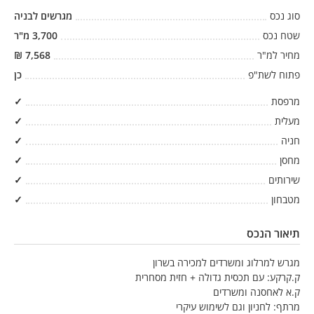
סוג נכס
מגרשים לבניה
שטח נכס
3,700
מ"ר
מחיר למ"ר
7,568
₪
פתוח לשת"פ
כן
מרפסת
✓
מעלית
✓
חניה
✓
מחסן
✓
שירותים
✓
מטבחון
✓
תיאור הנכס
מגרש למרלוג ומשרדים למכירה בשרון
ק.קרקע: עם תכסית גדולה + חזית מסחרית
ק.א לאחסנה ומשרדים
מרתף: לחניון וגם לשימוש עיקרי