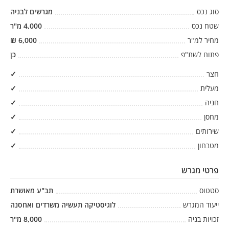
סוג נכס
מגרשים לבניה
שטח נכס
4,000
מ"ר
מחיר למ"ר
6,000
₪
פתוח לשת"פ
כן
חצר
✓
מעלית
✓
חניה
✓
מחסן
✓
שירותים
✓
מטבחון
✓
פרטי מגרש
סטטוס
תב"ע מאושרת
ייעוד המגרש
לוגיסטיקה תעשיה משרדים ואחסנה
זכויות בניה
8,000
מ"ר